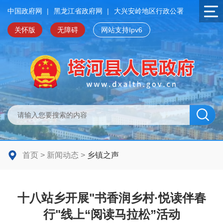
中国政府网
|
黑龙江省政府网
|
大兴安岭地区行政公署
关怀版
无障碍
网站支持Ipv6
首页
>
新闻动态
>
乡镇之声
十八站乡开展"书香润乡村·悦读伴春
行"线上“阅读马拉松”活动