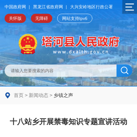
中国政府网
|
黑龙江省政府网
|
大兴安岭地区行政公署
关怀版
无障碍
网站支持Ipv6
首页
>
新闻动态
>
乡镇之声
十八站乡开展禁毒知识专题宣讲活动