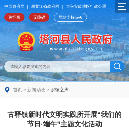
中国政府网
|
黑龙江省政府网
|
大兴安岭地区行政公署
关怀版
无障碍
网站支持Ipv6
首页
>
新闻动态
>
乡镇之声
古驿镇新时代文明实践所开展“我们的
节日·端午”主题文化活动