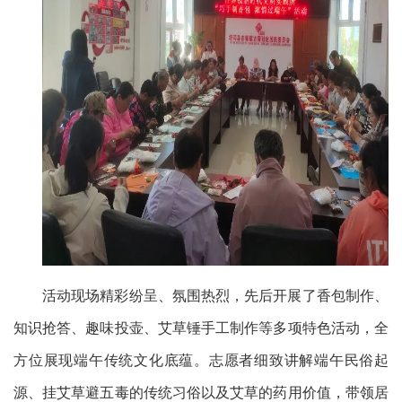
活动现场精彩纷呈、氛围热烈，先后开展了香包制作、
知识抢答、趣味投壶、艾草锤手工制作等多项特色活动，全
方位展现端午传统文化底蕴。志愿者细致讲解端午民俗起
源、挂艾草避五毒的传统习俗以及艾草的药用价值，带领居