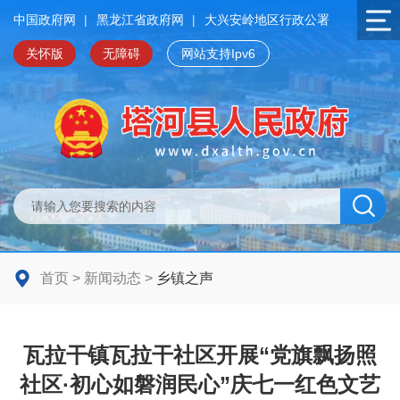
中国政府网
|
黑龙江省政府网
|
大兴安岭地区行政公署
关怀版
无障碍
网站支持Ipv6
首页
>
新闻动态
>
乡镇之声
瓦拉干镇瓦拉干社区开展“党旗飘扬照
社区·初心如磐润民心”庆七一红色文艺