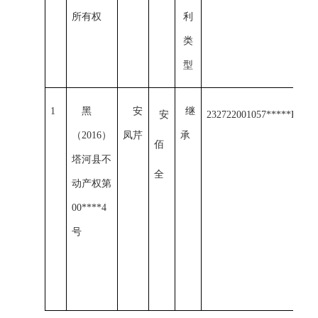
所有权
利
类
型
1
黑
安
继
安
23272200
1
0
57
*****F00
01
（
2016）
凤
芹
承
佰
塔河县
不
全
动产权第
00****4
号