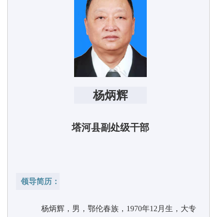
杨炳辉
塔河县副处级干部
领导简历：
杨炳辉，男，鄂伦春族，
1970
年
12
月生，大专