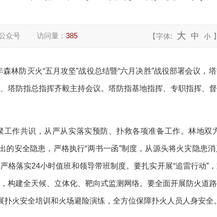
大
公众号
访问量：
385
中
【字体:
小
6年森林防灭火“五月攻坚”战役总结暨“六月决胜”战役部署会议
、塔防指总指挥齐毅主持会议。塔防指基地指挥、专职指挥、
聚工作共识，从严从实落实预防、扑救各项准备工作。林地双
查出的安全隐患，严格执行“两书一函”制度，从源头将火灾隐患
严格落实24小时值班和领导带班制度。要扎实开展“追雷行动”
，构建全天候、立体化、靶向式监测网络。要全面开展防火道
开展扑火安全培训和火场避险演练，全方位保障扑火人员人身安全