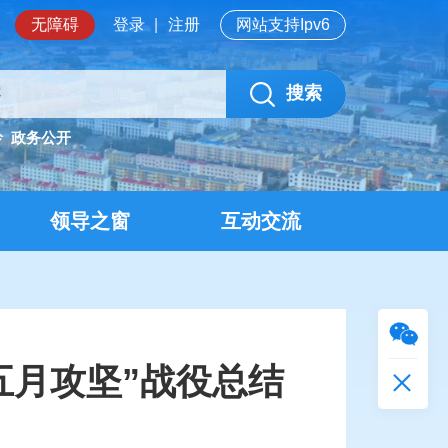
无障碍
登录
|
注册
网站支持Ipv6
搜索
岭
政务公开
领导之窗
互动交流
五月攻坚”战役总结