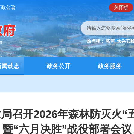
行政公署
关怀版
热点搜：
塔河
大兴安
新闻动态
政务公开
政务服务
局召开2026年森林防灭火“
暨“六月决胜”战役部署会议