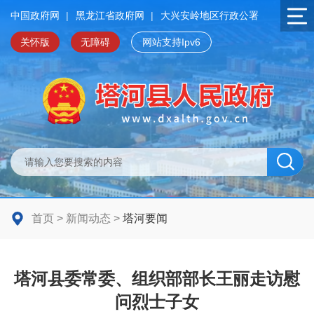
中国政府网
|
黑龙江省政府网
|
大兴安岭地区行政公署
关怀版
无障碍
网站支持Ipv6
首页
>
新闻动态
>
塔河要闻
塔河县委常委、组织部部长王丽走访慰
问烈士子女