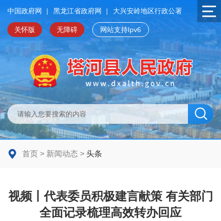
中国政府网
|
黑龙江省政府网
|
大兴安岭地区行政公署
关怀版
无障碍
网站支持Ipv6
首页
>
新闻动态
>
头条
视频丨代表委员积极建言献策 有关部门
全面记录梳理高效转办回应