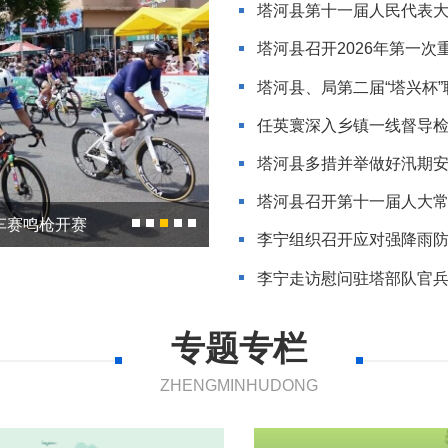
塔河县第十一届人民代表
塔河县召开2026年第一
塔河县、局第二届“塔兴杯
任英寰深入乡镇一线督导
塔河县多措并举做好汛期
塔河县召开第十一届人大
赛推介会启幕
车赛落幕
车赛开幕式
车赛鸣枪开赛
赛推介会启幕
车赛落幕
骑行界江驿路 感受生态塔河 2026年大兴安岭·塔河第八届全国森林自行车赛赛事推介会在哈尔滨举办
李宁组织召开应对强降雨防汛备
李宁走访慰问驻塔部队官
专题专栏
ZHENGMINHUDONG