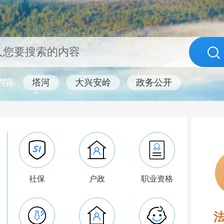
内容
塔河
大兴安岭
政务公开
社保
企业开办一网通办
户政
企业注销一网服务
职业资格