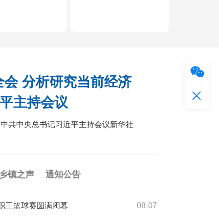
职工社保
企业注销
身份证挂失
企业
全会 分析研究当前经济
近平主持会议
作中共中央总书记习近平主持会议新华社
乡镇之声
通知公告
”职工篮球赛圆满闭幕
08-07