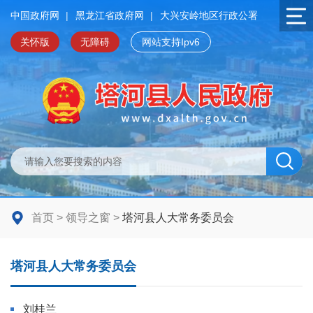
中国政府网
|
黑龙江省政府网
|
大兴安岭地区行政公署
关怀版
无障碍
网站支持Ipv6
首页
>
领导之窗
>
塔河县人大常务委员会
塔河县人大常务委员会
刘桂兰