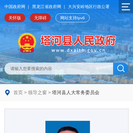
中国政府网
|
黑龙江省政府网
|
大兴安岭地区行政公署
关怀版
无障碍
网站支持Ipv6
首页
>
领导之窗
>
塔河县人大常务委员会