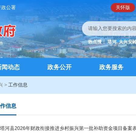
行政公署
关怀版
热点搜：
塔河
大兴安
新闻动态
政务公开
政务服务
兴
>
工作信息
作信息
塔河县2026年财政衔接推进乡村振兴第一批补助资金项目备案表(5