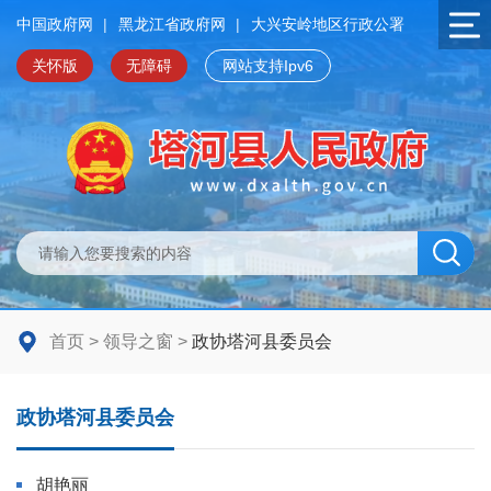
中国政府网
|
黑龙江省政府网
|
大兴安岭地区行政公署
关怀版
无障碍
网站支持Ipv6
首页
>
领导之窗
>
政协塔河县委员会
政协塔河县委员会
胡艳丽